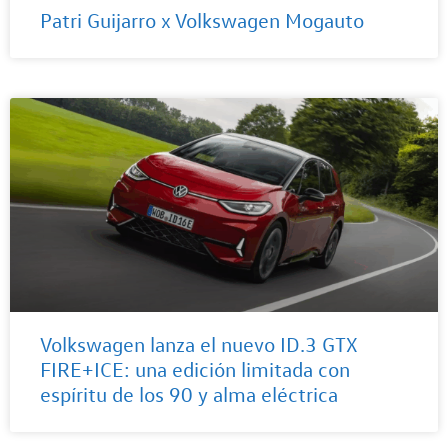
Patri Guijarro x Volkswagen Mogauto
Volkswagen lanza el nuevo ID.3 GTX
FIRE+ICE: una edición limitada con
espíritu de los 90 y alma eléctrica